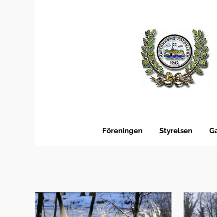
Fortsätt
till
innehållet
Föreningen
Styrelsen
Ga