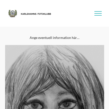
Fortsätt
till
innehållet
Ange eventuell information här…